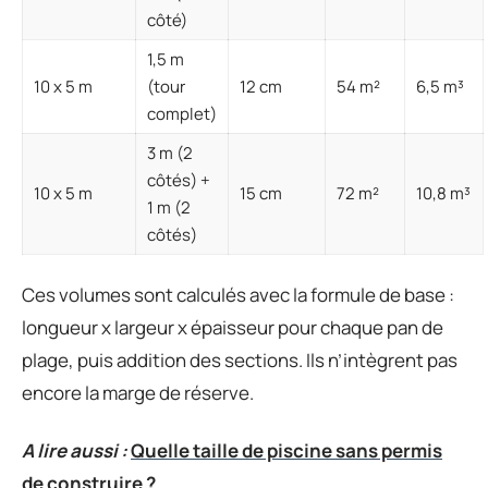
côté)
1,5 m
10 x 5 m
(tour
12 cm
54 m²
6,5 m³
complet)
3 m (2
côtés) +
10 x 5 m
15 cm
72 m²
10,8 m³
1 m (2
côtés)
Ces volumes sont calculés avec la formule de base :
longueur x largeur x épaisseur pour chaque pan de
plage, puis addition des sections. Ils n’intègrent pas
encore la marge de réserve.
A lire aussi :
Quelle taille de piscine sans permis
de construire ?