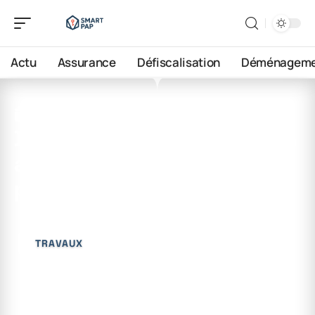
Actu
Assurance
Défiscalisation
Déménageme
17 juin 2026
De quelle quantité de béton
ai-je besoin autour de ma
piscine ?
TRAVAUX