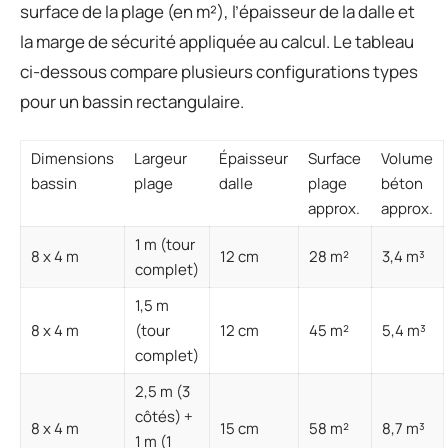
surface de la plage (en m²), l’épaisseur de la dalle et
la marge de sécurité appliquée au calcul. Le tableau
ci-dessous compare plusieurs configurations types
pour un bassin rectangulaire.
Dimensions
Largeur
Épaisseur
Surface
Volume
bassin
plage
dalle
plage
béton
approx.
approx.
1 m (tour
8 x 4 m
12 cm
28 m²
3,4 m³
complet)
1,5 m
8 x 4 m
(tour
12 cm
45 m²
5,4 m³
complet)
2,5 m (3
côtés) +
8 x 4 m
15 cm
58 m²
8,7 m³
1 m (1