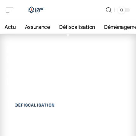
Actu
Assurance
Défiscalisation
Déménageme
20 juin 2026
Quelle durée
d’amortissement choisir
LMNP ?
DÉFISCALISATION