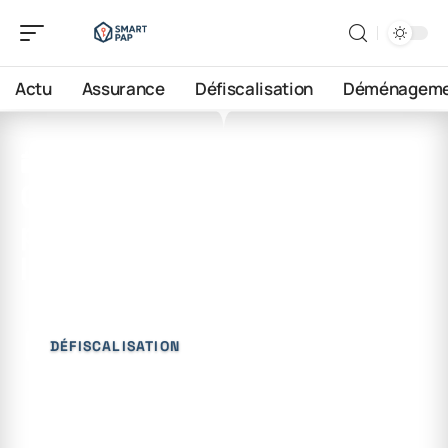
Actu
Assurance
Défiscalisation
Déménageme
18 juin 2026
Comment informer le fisc
pour proroger
l’engagement de location ?
DÉFISCALISATION