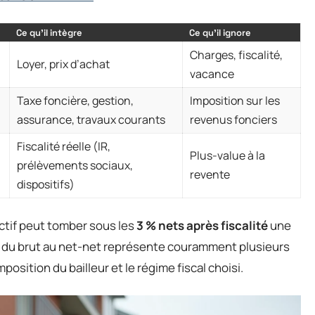
Ce qu’il intègre
Ce qu’il ignore
Charges, fiscalité,
Loyer, prix d’achat
vacance
Taxe foncière, gestion,
Imposition sur les
assurance, travaux courants
revenus fonciers
Fiscalité réelle (IR,
Plus-value à la
prélèvements sociaux,
revente
dispositifs)
ctif peut tomber sous les
3 % nets après fiscalité
une
e du brut au net-net représente couramment plusieurs
position du bailleur et le régime fiscal choisi.