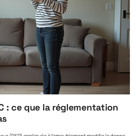
C : ce que la réglementation
as
cteur (REP) appliquée à l’ameublement modifie la donne.