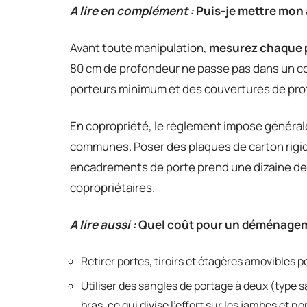
A lire en complément :
Puis-je mettre mon 
Avant toute manipulation,
mesurez chaque p
80 cm de profondeur ne passe pas dans un co
porteurs minimum et des couvertures de pro
En copropriété, le règlement impose générale
communes. Poser des plaques de carton rigid
encadrements de porte prend une dizaine de m
copropriétaires.
A lire aussi :
Quel coût pour un déménage
Retirer portes, tiroirs et étagères amovibles p
Utiliser des sangles de portage à deux (type
bras, ce qui divise l’effort sur les jambes et no