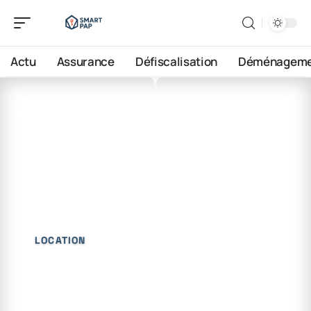
Actu
Assurance
Défiscalisation
Déménageme
1 juin 2026
Quel organisme peut se
porter caution pour un
logement ?
LOCATION