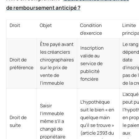
de remboursement anticipé ?
Droit
Objet
Condition
Limite
d’exercice
princip
Être payé avant
Le rang
Inscription
les créanciers
dépend 
valide au
Droit de
chirographaires
date
service de
préférence
sur le prix de
d’inscri
publicité
vente de
pas de 
foncière
l’immeuble
de la c
L’acqué
L’hypothèque
peut pu
Saisir
suit le bien « en
l’hypo
l’immeuble
Droit de
quelque main
en pro
même s’il a
suite
qu’il se trouve »
le paie
changé de
(article 2393 du
aux
propriétaire