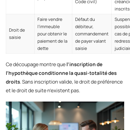
Code civil)
créanci
inscrits
Faire vendre
Défaut du
Suspen
l’immeuble
débiteur,
possibl
Droit de
pour obtenir le
commandement
cas de 
saisie
paiement de la
de payer valant
redres
dette
saisie
judiciai
Ce découpage montre que
l’inscription de
l’hypothèque conditionne la quasi-totalité des
droits
. Sans inscription valide, le droit de préférence
et le droit de suite n’existent pas.