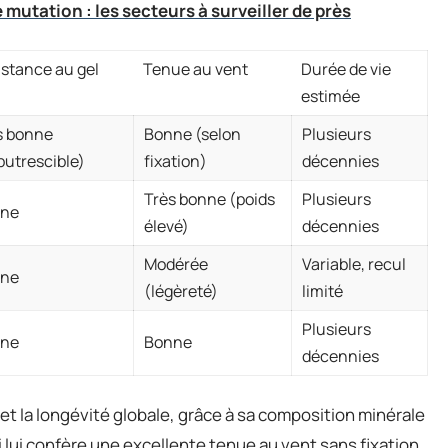
e mutation : les secteurs à surveiller de près
istance au gel
Tenue au vent
Durée de vie
estimée
s bonne
Bonne (selon
Plusieurs
putrescible)
fixation)
décennies
Très bonne (poids
Plusieurs
ne
élevé)
décennies
Modérée
Variable, recul
ne
(légèreté)
limité
Plusieurs
ne
Bonne
décennies
 et la longévité globale, grâce à sa composition minérale
 lui confère une excellente tenue au vent sans fixation