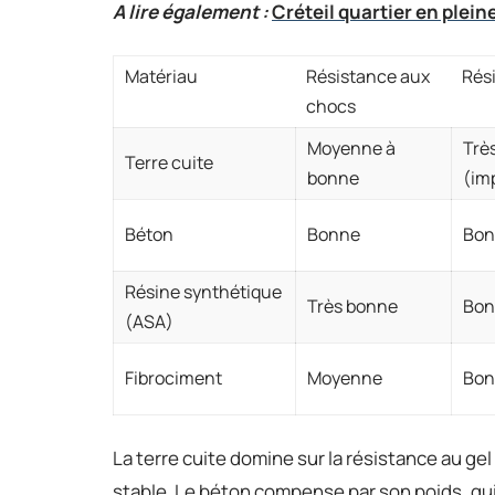
A lire également :
Créteil quartier en plein
Matériau
Résistance aux
Rés
chocs
Moyenne à
Trè
Terre cuite
bonne
(im
Béton
Bonne
Bon
Résine synthétique
Très bonne
Bon
(ASA)
Fibrociment
Moyenne
Bon
La terre cuite domine sur la résistance au gel
stable. Le béton compense par son poids, qui